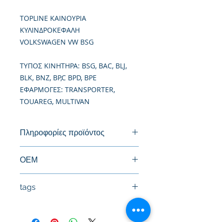
TOPLINE ΚΑΙΝΟΥΡΙΑ
ΚΥΛΙΝΔΡΟΚΕΦΑΛΗ
VOLKSWAGEN VW BSG
TΥΠΟΣ ΚΙΝΗΤΗΡΑ: BSG, BAC, BLJ,
BLK, BNZ, BP,C BPD, BPE
ΕΦΑΡΜΟΓΕΣ: TRANSPORTER,
TOUAREG, MULTIVAN
Πληροφορίες προϊόντος
Καινούργια Κυλινδροκεφαλή
ΟΕΜ
070103063D, 070103063E,
tags
070103063K, 070103063Q,
070103063R,
#Κεφαλή #Καπάκι μηχανής
070103063S, 070103267AX, 070103
#Κυλινδροκεφαλή #Κεφαλάρι
267X