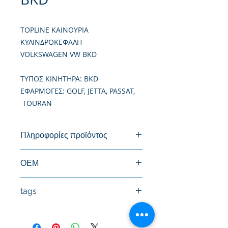
TOPLINE ΚΑΙΝΟΥΡΙΑ
ΚΥΛΙΝΔΡΟΚΕΦΑΛΗ
VOLKSWAGEN VW BKD
TΥΠΟΣ ΚΙΝΗΤΗΡΑ: BKD
ΕΦΑΡΜΟΓΕΣ: GOLF, JETTA, PASSAT,
TOURAN
Πληροφορίες προϊόντος
Καινούργια Κυλινδροκεφαλή
ΟΕΜ
03G103063F, 03G103264BX,
tags
03G103264CX, 03G103264DX
03G103264EX, 03G103264FX,
#Κεφαλή #Καπάκι μηχανής
03G103264GX, 03G103264HX,
#Κυλινδροκεφαλή #Κεφαλάρι
03G103264JX, 03G103351B,