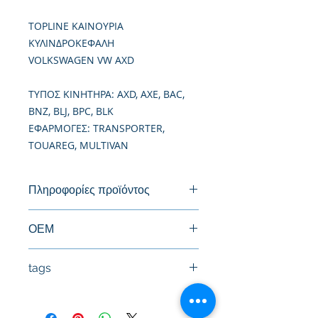
TOPLINE ΚΑΙΝΟΥΡΙΑ
ΚΥΛΙΝΔΡΟΚΕΦΑΛΗ
VOLKSWAGEN VW AXD
TΥΠΟΣ ΚΙΝΗΤΗΡΑ: AXD, AXE, BAC,
BNZ, BLJ, BPC, BLK
ΕΦΑΡΜΟΓΕΣ: TRANSPORTER,
TOUAREG, MULTIVAN
Πληροφορίες προϊόντος
Καινούργια Κυλινδροκεφαλή
ΟΕΜ
070103063E, 070103063K,
tags
070103063Q, 070103063R,
070103063S
#Κεφαλή #Καπάκι μηχανής
070103267AX
#Κυλινδροκεφαλή #Κεφαλάρι