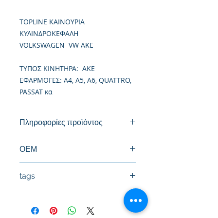
TOPLINE ΚΑΙΝΟΥΡΙΑ
ΚΥΛΙΝΔΡΟΚΕΦΑΛΗ
VOLKSWAGEN VW AKE
TΥΠΟΣ ΚΙΝΗΤΗΡΑ: AKE
ΕΦΑΡΜΟΓΕΣ: A4, A5, A6, QUATTRO,
PASSAT κα
Πληροφορίες προϊόντος
Καινούργια Κυλινδροκεφαλή
ΟΕΜ
059103063AC, 059103265GX
tags
#Κεφαλή #Καπάκι μηχανής
#Κυλινδροκεφαλή #Κεφαλάρι
#TPTOPLINE