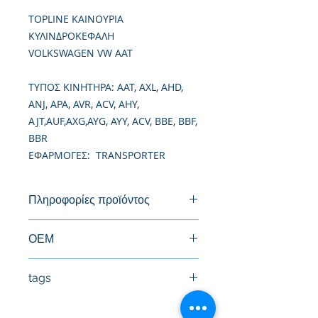
TOPLINE ΚΑΙΝΟΥΡΙΑ
ΚΥΛΙΝΔΡΟΚΕΦΑΛΗ
VOLKSWAGEN VW AAT
TΥΠΟΣ ΚΙΝΗΤΗΡΑ: AAT, AXL, AHD,
ANJ, APA, AVR, ACV, AHY,
AJT,AUF,AXG,AYG, AYY, ACV, BBE, BBF,
BBR
ΕΦΑΡΜΟΓΕΣ: TRANSPORTER
Πληροφορίες προϊόντος
Καινούργια Κυλινδροκεφαλή
ΟΕΜ
046103373B
tags
#Κεφαλή #Καπάκι μηχανής