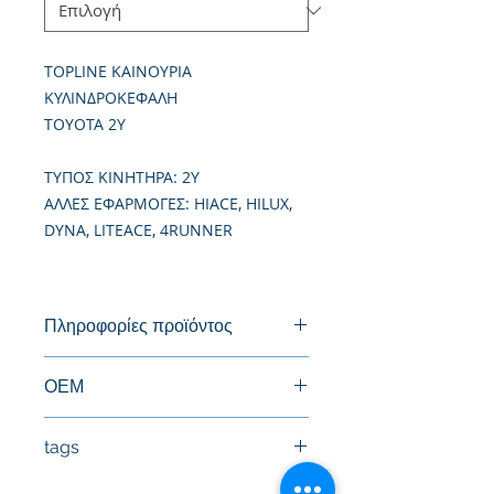
TOPLINE ΚΑΙΝΟΥΡΙΑ
ΚΥΛΙΝΔΡΟΚΕΦΑΛΗ
TOYOTA 2Y
TΥΠΟΣ ΚΙΝΗΤΗΡΑ: 2Y
ΑΛΛΕΣ ΕΦΑΡΜΟΓΕΣ: HIACE, HILUX,
DYNA, LITEACE, 4RUNNER
Πληροφορίες προϊόντος
Καινούργια Κυλινδροκεφαλή
ΟΕΜ
11101-73020-11101-73021, 11101-
tags
71030
#Κεφαλή #Καπάκι μηχανής