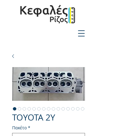
2310-550424
TOYOTA 2Y
Πακέτο
*