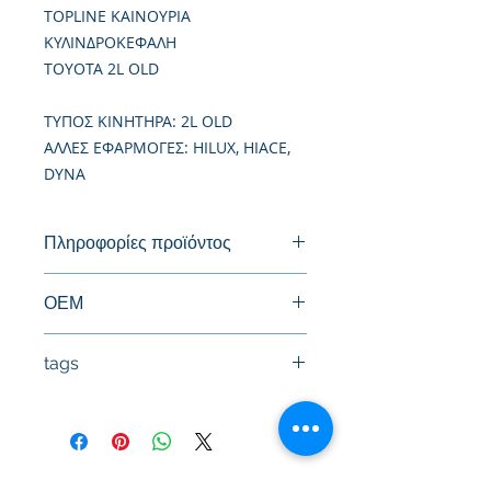
TOPLINE ΚΑΙΝΟΥΡΙΑ
ΚΥΛΙΝΔΡΟΚΕΦΑΛΗ
TOYOTA 2L OLD
TΥΠΟΣ ΚΙΝΗΤΗΡΑ: 2L OLD
ΑΛΛΕΣ ΕΦΑΡΜΟΓΕΣ: HILUX, HIACE,
DYNA
Πληροφορίες προϊόντος
Καινούργια Κυλινδροκεφαλή
ΟΕΜ
11101-54062, 11101-54050
tags
#Κεφαλή #Καπάκι μηχανής
#Κυλινδροκεφαλή #Κεφαλάρι
#TPTOPLINE