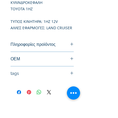
ΚΥΛΙΝΔΡΟΚΕΦΑΛΗ
TOYOTA 1HZ
TΥΠΟΣ ΚΙΝΗΤΗΡΑ: 1HZ 12V
ΑΛΛΕΣ ΕΦΑΡΜΟΓΕΣ: LAND CRUISER
Πληροφορίες προϊόντος
Καινούργια Κυλινδροκεφαλή
ΟΕΜ
11101-17010, 11101-17012, 11101-
tags
17020, 11101-17050
#Κεφαλή #Καπάκι μηχανής
#Κυλινδροκεφαλή #Κεφαλάρι
#TPTOPLINE
Όροι Χρήσης
Συχνές Ερωτήσεις