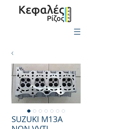
2310-550424
SUZUKI M13A
NON VVTI