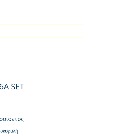
2310-550424
BLOG
Φορτιστές
Επικοινωνία
6A SET
ροϊόντος
ροκεφαλή