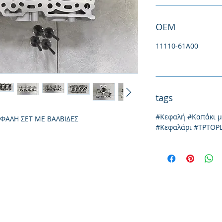
ΟΕΜ
11110-61A00
tags
#Κεφαλή #Καπάκι 
ΕΦΑΛΗ ΣΕΤ ΜΕ ΒΑΛΒΙΔΕΣ
#Κεφαλάρι #TPTOP
Ιωνίας 20, 57009
τηλ: 231