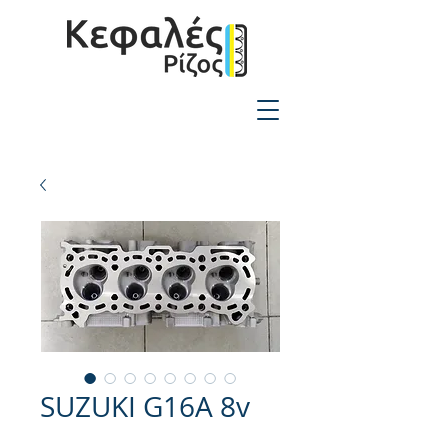
2310-550424
SUZUKI G16A 8v