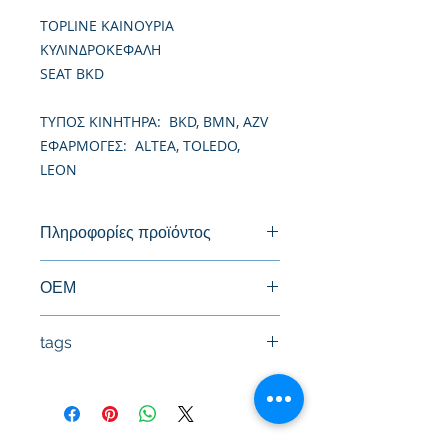
TOPLINE ΚΑΙΝΟΥΡΙΑ
ΚΥΛΙΝΔΡΟΚΕΦΑΛΗ
SEAT BKD
TΥΠΟΣ ΚΙΝΗΤΗΡΑ: BKD, BMN, AZV
ΕΦΑΡΜΟΓΕΣ: ALTEA, TOLEDO,
LEON
Πληροφορίες προϊόντος
Καινούργια Κυλινδροκεφαλή
ΟΕΜ
03G103063F, 03G103264BX,
tags
03G103264CX, 03G103264DX,
03G103264EX, 03G103264FX,
#Κεφαλή #Καπάκι μηχανής
03G103264GX, 03G103264HX,
#Κυλινδροκεφαλή #Κεφαλάρι
03G103264JX, 03G103351B,
#TPTOPLINE
03G103351E, 68001295AA,