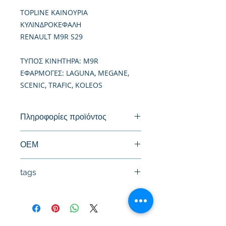
TOPLINE ΚΑΙΝΟΥΡΙΑ
ΚΥΛΙΝΔΡΟΚΕΦΑΛΗ
RENAULT M9R S29
TΥΠΟΣ ΚΙΝΗΤΗΡΑ: M9R
ΕΦΑΡΜΟΓΕΣ: LAGUNA, MEGANE,
SCENIC, TRAFIC, KOLEOS
Πληροφορίες προϊόντος
Καινούργια Κυλινδροκεφαλή
ΟΕΜ
tags
#Κεφαλή #Καπάκι μηχανής
#Κυλινδροκεφαλή #Κεφαλάρι
#TPTOPLINE