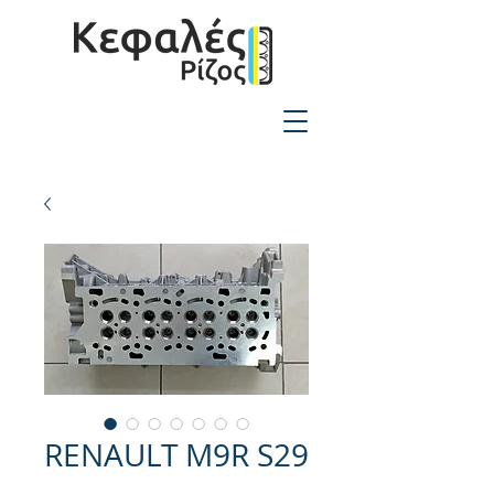
2310-550424
RENAULT M9R S29