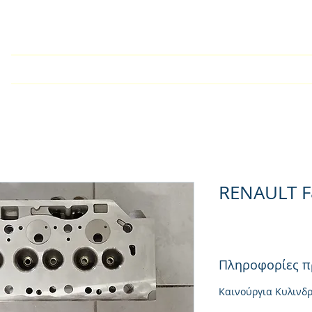
Αρχική
Εταιρία
Kατάλογος
Τεχνικές Οδηγίες
RENAULT F
Πληροφορίες π
Καινούργια Κυλινδ