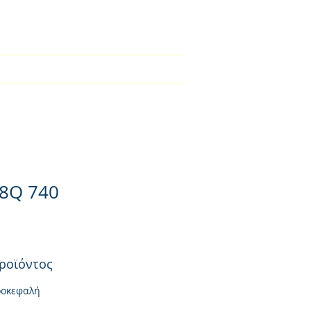
2310-550424
BLOG
Φορτιστές
Επικοινωνία
8Q 740
ροϊόντος
ροκεφαλή