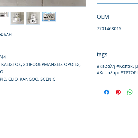
ΟΕΜ
7701468015
ΕΦΑΛΗ
tags
744
 ΚΛΕΙΣΤΟΣ, 2:ΠΡΟΘΕΡΜΑΝΣΕΙΣ ΟΡΘΙΕΣ,
#Κεφαλή #Καπάκι 
ΣΟ
#Κεφαλάρι #TPTOP
ID, CLIO, KANGOO, SCENIC
Ιωνίας 20, 57009
τηλ: 231
Θεσσαλονίκη
emai