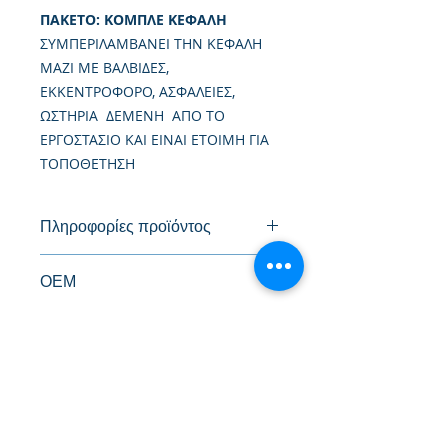
ΠΑΚΕΤΟ: ΚΟΜΠΛΕ ΚΕΦΑΛΗ
ΣΥΜΠΕΡΙΛΑΜΒΑΝΕΙ ΤΗΝ ΚΕΦΑΛΗ
ΜΑΖΙ ΜΕ ΒΑΛΒΙΔΕΣ,
ΕΚΚΕΝΤΡΟΦΟΡΟ, ΑΣΦΑΛΕΙΕΣ,
ΩΣΤΗΡΙΑ ΔΕΜΕΝΗ ΑΠΟ ΤΟ
ΕΡΓΟΣΤΑΣΙΟ ΚΑΙ ΕΙΝΑΙ ΕΤΟΙΜΗ ΓΙΑ
ΤΟΠΟΘΕΤΗΣΗ
Πληροφορίες προϊόντος
Καινούργια Κυλινδροκεφαλή
ΟΕΜ
7701478460, 7701471013,
tags
7711134641, 7711497299, 4400196,
4403885
#Κεφαλή #Καπάκι μηχανής
#Κυλινδροκεφαλή #Κεφαλάρι
#TPTOPLINE