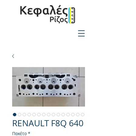
2310-550424
RENAULT F8Q 640
Πακέτο
*