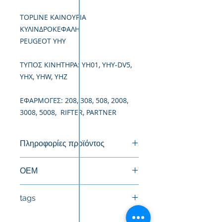
TOPLINE ΚΑΙΝΟΥΡΙΑ
ΚΥΛΙΝΔΡΟΚΕΦΑΛΗ
PEUGEOT YHY
TΥΠΟΣ ΚΙΝΗΤΗΡΑ: YH01, YHY-DV5,
YHX, YHW, YHZ
ΕΦΑΡΜΟΓΕΣ: 208, 308, 508, 2008,
3008, 5008, RIFTER, PARTNER
Πληροφορίες προϊόντος
Καινούργια Κυλινδροκεφαλή
ΟΕΜ
155255114, 1623158880,
tags
2189140, 3556972, JX6Q6C032AB
95529964, 9812313410
#Κεφαλή #Καπάκι μηχανής