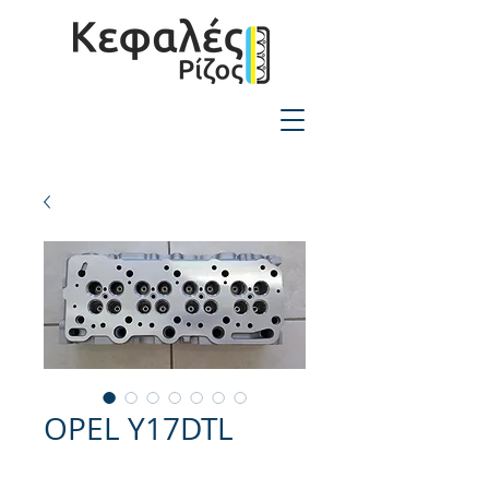
2310-550424
OPEL Y17DTL