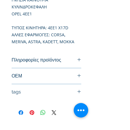
ΚΥΛΙΝΔΡΟΚΕΦΑΛΗ
OPEL 4EE1
TΥΠΟΣ ΚΙΝΗΤΗΡΑ: 4EE1 X17D
ΑΛΛΕΣ ΕΦΑΡΜΟΓΕΣ: CORSA,
MERIVA, ASTRA, KADETT, MOKKA
Πληροφορίες προϊόντος
Καινούργια Κυλινδροκεφαλή
ΟΕΜ
90167605
tags
#Κεφαλή #Καπάκι μηχανής
#Κυλινδροκεφαλή #Κεφαλάρι
#TPTOPLINE
Όροι Χρήσης