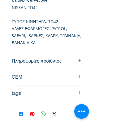
ΚΥΛΙΝΔΡΟΚΕΦΑΛΗ
NISSAN TD42
ΤΥΠΟΣ ΚΙΝΗΤΗΡΑ: TD42
ΑΛΛΕΣ ΕΦΑΡΜΟΓΕΣ: PATROL,
SAFARI, ΒΑΡΚΕΣ, ΚΛΑΡΚ, ΤΡΑΙΝΑΚΙΑ,
ΒΑΝΑΚΙΑ ΚΑ.
Πληροφορίες προϊόντος
Καινούργια Κυλινδροκεφαλή
ΟΕΜ
11039-06J00, 11039-63T02
tags
#Κεφαλή #Καπάκι μηχανής
#Κυλινδροκεφαλή #Κεφαλάρι
#TPTOPLINE