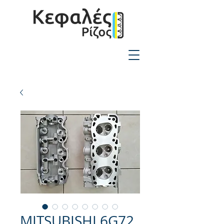
2310-550424
MITSUBISHI 6G72