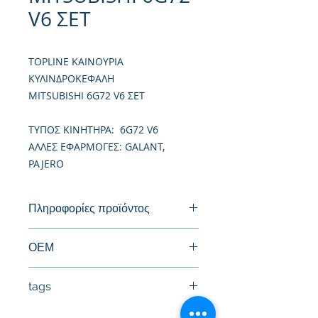
V6 ΣΕΤ
TOPLINE ΚΑΙΝΟΥΡΙΑ
ΚΥΛΙΝΔΡΟΚΕΦΑΛΗ
MITSUBISHI 6G72 V6 ΣΕΤ
TΥΠΟΣ ΚΙΝΗΤΗΡΑ: 6G72 V6
ΑΛΛΕΣ ΕΦΑΡΜΟΓΕΣ: GALANT,
PAJERO
Πληροφορίες προϊόντος
Καινούργια Κυλινδροκεφαλή
ΟΕΜ
MD364215, MD319220, MD319218,
tags
MD301620, MD182213
#Κεφαλή #Καπάκι μηχανής