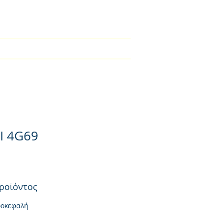
2310-550424
BLOG
Φορτιστές
Επικοινωνία
I 4G69
ροϊόντος
ροκεφαλή