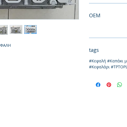
ΟΕΜ
ΕΦΑΛΗ
tags
#Κεφαλή #Καπάκι 
#Κεφαλάρι #TPTOP
Ιωνίας 20, 57009
τηλ: 231
Θεσσαλονίκη
emai