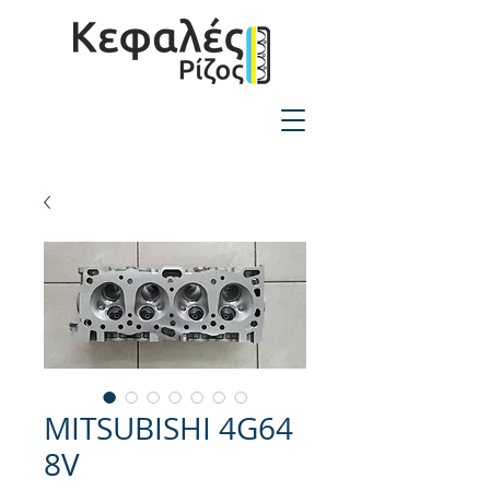
2310-550424
MITSUBISHI 4G64
8V