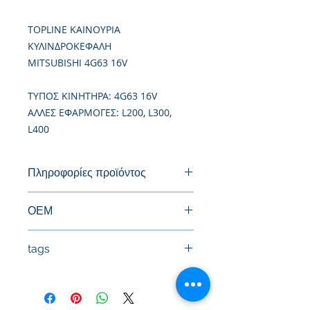
TOPLINE ΚΑΙΝΟΥΡΙΑ
ΚΥΛΙΝΔΡΟΚΕΦΑΛΗ
MITSUBISHI 4G63 16V
TΥΠΟΣ ΚΙΝΗΤΗΡΑ: 4G63 16V
ΑΛΛΕΣ ΕΦΑΡΜΟΓΕΣ: L200, L300,
L400
Πληροφορίες προϊόντος
Καινούργια Κυλινδροκεφαλή
ΟΕΜ
MD305479
tags
#Κεφαλή #Καπάκι μηχανής
#Κυλινδροκεφαλή #Κεφαλάρι
#TPTOPLINE