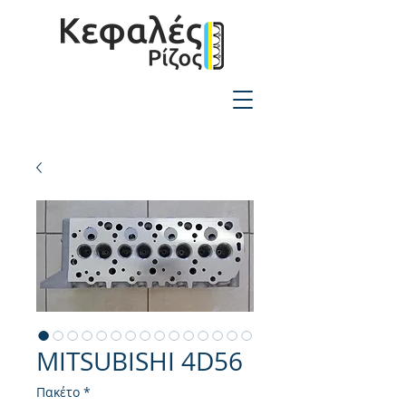
2310-550424
MITSUBISHI 4D56
Πακέτο
*