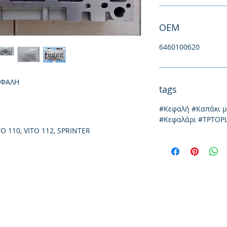
ΟΕΜ
6460100620
ΕΦΑΛΗ
tags
#Κεφαλή #Καπάκι 
#Κεφαλάρι #TPTOP
O 110, VITO 112, SPRINTER
Ιωνίας 20, 57009
τηλ: 231
Θεσσαλονίκη
emai