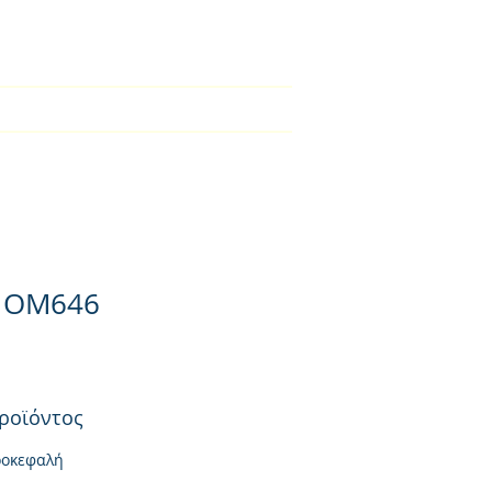
2310-550424
BLOG
Φορτιστές
Επικοινωνία
 OM646
ροϊόντος
ροκεφαλή