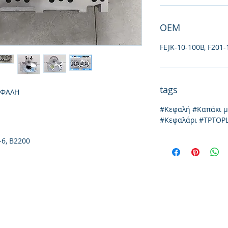
ΟΕΜ
FEJK-10-100B, F201
tags
ΕΦΑΛΗ
#Κεφαλή #Καπάκι 
#Κεφαλάρι #TPTOP
-6, B2200
Ιωνίας 20, 57009
τηλ: 231
Θεσσαλονίκη
emai