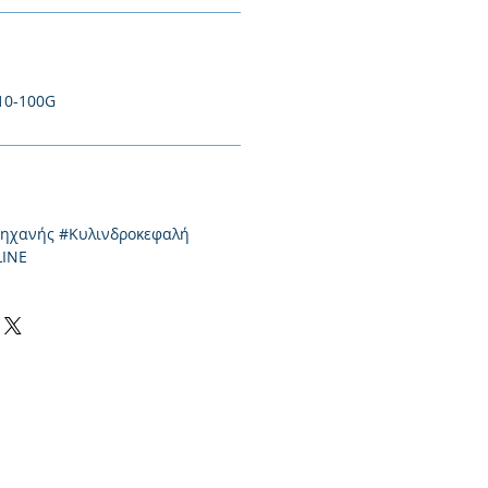
-10-100G
μηχανής #Κυλινδροκεφαλή
LINE
0-550424, 2310-513334
l:
info@kefales.gr