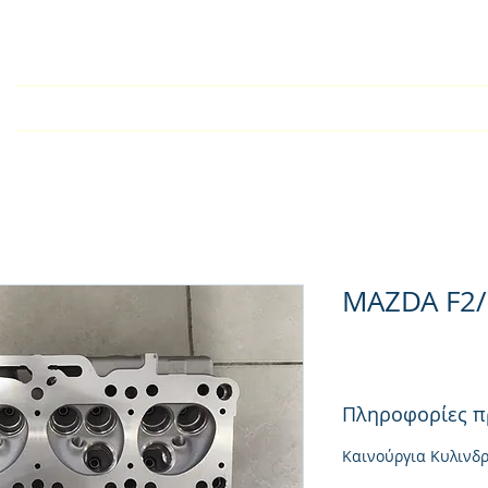
Αρχική
Εταιρία
Kατάλογος
Τεχνικές Οδηγίες
MAZDA F2/
Πληροφορίες π
Καινούργια Κυλινδ