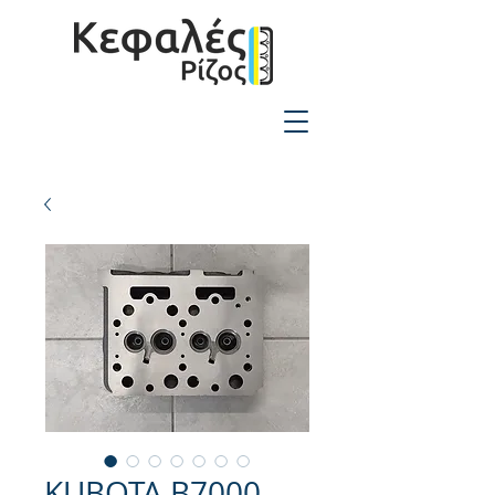
2310-550424
KUBOTA B7000