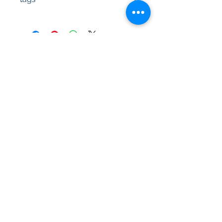
#Κεφαλή #Καπάκι μηχανής
#Κυλινδροκεφαλή #Κεφαλάρι
#TPTOPLINE
Όροι Χρήσης
Συχνές Ερωτήσεις
Τρόποι Πληρωμής
Εγγύηση
Τρόποι Αποστολής
Ιωνίας 20, 57009
Θεσσαλονίκη
τηλ:
2310-550424
,
2310-513334
email:
info@kefales.gr