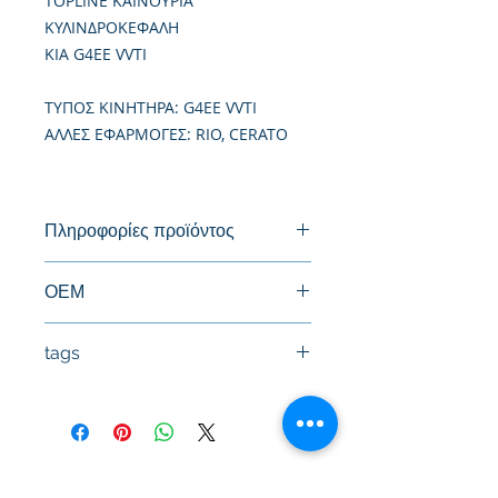
TOPLINE ΚΑΙΝΟΥΡΙΑ
ΚΥΛΙΝΔΡΟΚΕΦΑΛΗ
KIA G4EE VVTI
TΥΠΟΣ ΚΙΝΗΤΗΡΑ: G4EE VVTI
ΑΛΛΕΣ ΕΦΑΡΜΟΓΕΣ: RIO, CERATO
Πληροφορίες προϊόντος
Καινούργια Κυλινδροκεφαλή
ΟΕΜ
22100-26150, 22100-26100
tags
#Κεφαλή #Καπάκι μηχανής
#Κυλινδροκεφαλή #Κεφαλάρι
#TPTOPLINE
Όροι Χρήσης