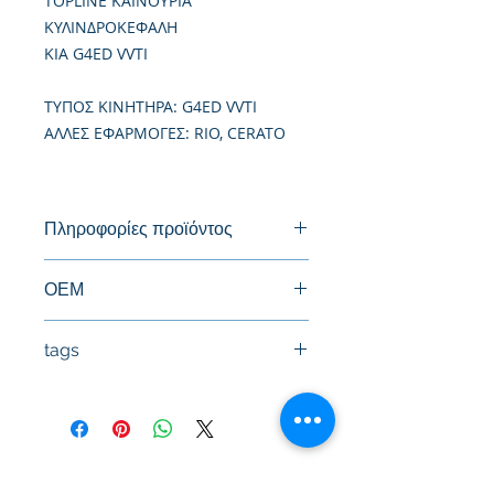
TOPLINE ΚΑΙΝΟΥΡΙΑ
ΚΥΛΙΝΔΡΟΚΕΦΑΛΗ
KIA G4ED VVTI
TΥΠΟΣ ΚΙΝΗΤΗΡΑ: G4ED VVTI
ΑΛΛΕΣ ΕΦΑΡΜΟΓΕΣ: RIO, CERATO
Πληροφορίες προϊόντος
Καινούργια Κυλινδροκεφαλή
ΟΕΜ
22100-26150, 22100-26100
tags
#Κεφαλή #Καπάκι μηχανής
#Κυλινδροκεφαλή #Κεφαλάρι
#TPTOPLINE
Όροι Χρήσης