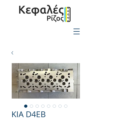
2310-550424
KIA D4EB