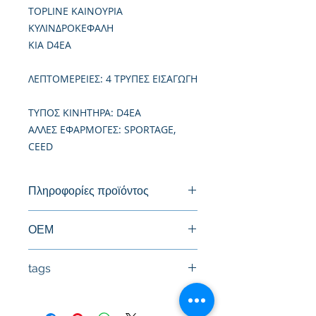
TOPLINE ΚΑΙΝΟΥΡΙΑ
ΚΥΛΙΝΔΡΟΚΕΦΑΛΗ
KIA D4EA
ΛΕΠΤΟΜΕΡΕΙΕΣ: 4 ΤΡΥΠΕΣ ΕΙΣΑΓΩΓΗ
TΥΠΟΣ ΚΙΝΗΤΗΡΑ: D4EA
ΑΛΛΕΣ ΕΦΑΡΜΟΓΕΣ: SPORTAGE,
CEED
Πληροφορίες προϊόντος
Καινούργια Κυλινδροκεφαλή
ΟΕΜ
22100-27000, 22111-27900, 22111-
tags
27000
#Κεφαλή #Καπάκι μηχανής
#Κυλινδροκεφαλή #Κεφαλάρι