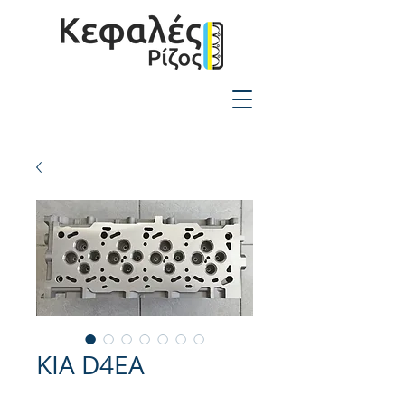
2310-550424
KIA D4EA