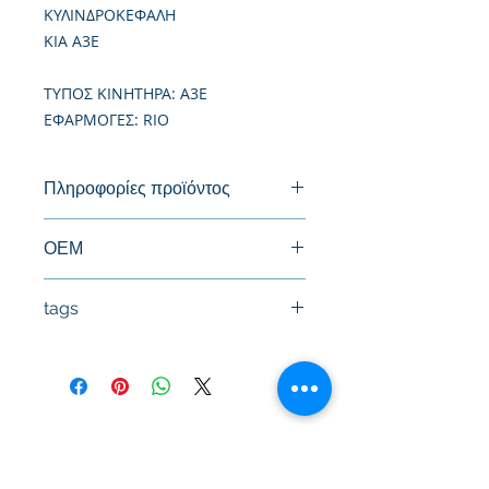
ΚΥΛΙΝΔΡΟΚΕΦΑΛΗ
KIA A3E
TΥΠΟΣ ΚΙΝΗΤΗΡΑ: A3E
ΕΦΑΡΜΟΓΕΣ: RIO
Πληροφορίες προϊόντος
Καινούργια Κυλινδροκεφαλή
ΟΕΜ
0K30C-10-100
tags
#Κεφαλή #Καπάκι μηχανής
#Κυλινδροκεφαλή #Κεφαλάρι
#TPTOPLINE
Όροι Χρήσης
Συχνές Ερωτήσεις