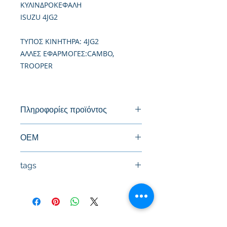
ΚΥΛΙΝΔΡΟΚΕΦΑΛΗ
ISUZU 4JG2
TΥΠΟΣ ΚΙΝΗΤΗΡΑ: 4JG2
ΑΛΛΕΣ ΕΦΑΡΜΟΓΕΣ:CAMBO,
TROOPER
Πληροφορίες προϊόντος
Καινούργια Κυλινδροκεφαλή
ΟΕΜ
tags
#Κεφαλή #Καπάκι μηχανής
#Κυλινδροκεφαλή #Κεφαλάρι
#TPTOPLINE