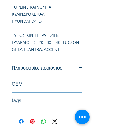
TOPLINE ΚΑΙΝΟΥΡΙΑ
ΚΥΛΙΝΔΡΟΚΕΦΑΛΗ
HYUNDAI D4FD
TΥΠΟΣ ΚΙΝΗΤΗΡΑ: D4FB
ΕΦΑΡΜΟΓΕΣ:i20, i30, i40, TUCSON,
GETZ, ELANTRA, ACCENT
Πληροφορίες προϊόντος
Καινούργια Κυλινδροκεφαλή
ΟΕΜ
22111-2A100, 22100-2A100
tags
#Κεφαλή #Καπάκι μηχανής
#Κυλινδροκεφαλή #Κεφαλάρι
#TPTOPLINE