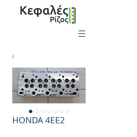
2310-550424
HONDA 4EE2