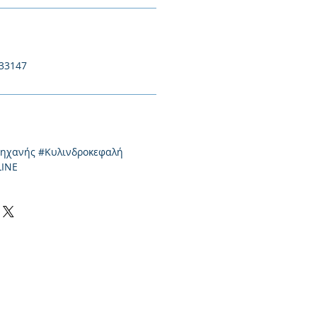
433147
μηχανής #Κυλινδροκεφαλή
LINE