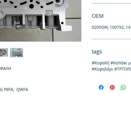
ΟΕΜ
0200GW, 100792, 1
tags
#Κεφαλή #Καπάκι 
ΕΦΑΛΗ
#Κεφαλάρι #TPTOP
V, P8FA, QWFA