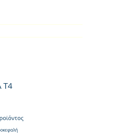
2310-550424
BLOG
Φορτιστές
Επικοινωνία
 T4
ροϊόντος
ροκεφαλή