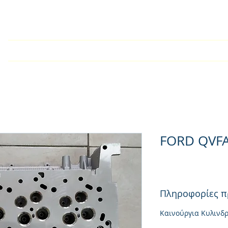
Αρχική
Εταιρία
Kατάλογος
Τεχνικές Οδηγίες
FORD QVFA
Πληροφορίες π
Καινούργια Κυλινδ