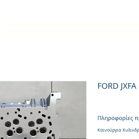
Αρχική
Εταιρία
Kατάλογος
Τεχνικές Οδηγίες
FORD JXFA
Πληροφορίες π
Καινούργια Κυλινδ