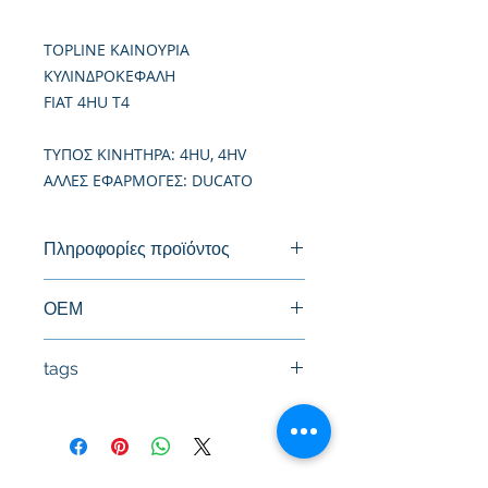
TOPLINE ΚΑΙΝΟΥΡΙΑ
ΚΥΛΙΝΔΡΟΚΕΦΑΛΗ
FIAT 4HU T4
TΥΠΟΣ ΚΙΝΗΤΗΡΑ: 4HU, 4HV
ΑΛΛΕΣ ΕΦΑΡΜΟΓΕΣ: DUCATO
Πληροφορίες προϊόντος
Καινούργια Κυλινδροκεφαλή
ΟΕΜ
1433147, 71724181, 9662378080,
tags
0200GW
#Κεφαλή #Καπάκι μηχανής
#Κυλινδροκεφαλή #Κεφαλάρι
#TPTOPLINE