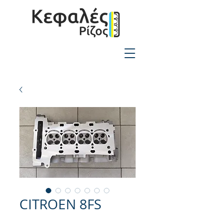
2310-550424
CITROEN 8FS