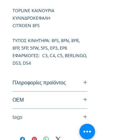
TOPLINE ΚΑΙΝΟΥΡΙΑ
ΚΥΛΙΝΔΡΟΚΕΦΑΛΗ
CITROEN 8FS
TΥΠΟΣ ΚΙΝΗΤΗΡΑ: 8FS, 8FN, 8FR,
8FP, 5FP, 5FW, 5FS, EP3, EP6
ΕΦΑΡΜΟΓΕΣ: C3, C4, C5, BERLINGO,
DS3, DS4
Πληροφορίες προϊόντος
Καινούργια Κυλινδροκεφαλή
ΟΕΜ
0200GV, 0200HF, 0200HQ, 0200HR,
tags
11127596054
#Κεφαλή #Καπάκι μηχανής
#Κυλινδροκεφαλή #Κεφαλάρι