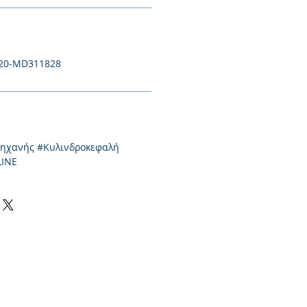
20-MD311828
μηχανής #Κυλινδροκεφαλή
LINE
0-550424, 2310-513334
l:
info@kefales.gr