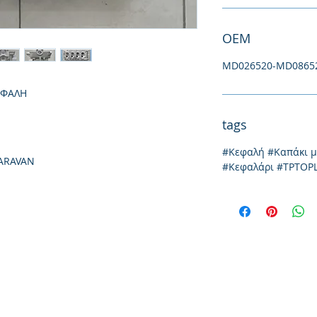
ΟΕΜ
MD026520-MD0865
ΕΦΑΛΗ
tags
#Κεφαλή #Καπάκι 
ARAVAN
#Κεφαλάρι #TPTOP
Ιωνίας 20, 57009
τηλ: 231
Θεσσαλονίκη
emai