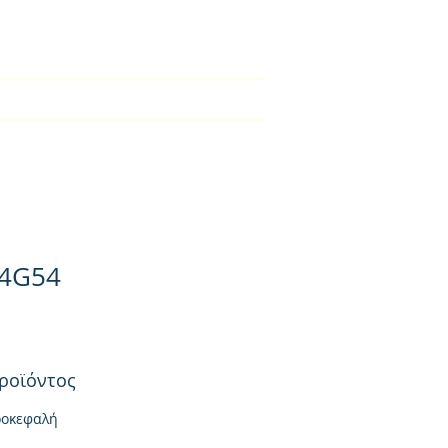
2310-550424
BLOG
Φορτιστές
Επικοινωνία
 4G54
ροϊόντος
ροκεφαλή