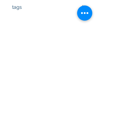
058103351G
tags
#Κεφαλή #Καπάκι μηχανής
#Κυλινδροκεφαλή #Κεφαλάρι
#TPTOPLINE
Όροι Χρήσης
Συχνές Ερωτήσεις
Τρόποι Πληρωμής
Εγγύηση
Τρόποι Αποστολής
Ιωνίας 20, 57009
Θεσσαλονίκη
τηλ:
2310-550424
,
2310-513334
email:
info@kefales.gr