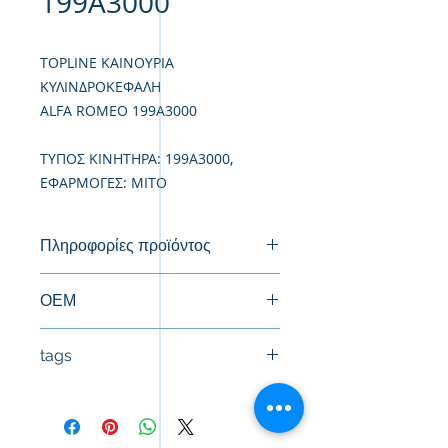
199A3000
TOPLINE ΚΑΙΝΟΥΡΙΑ
ΚΥΛΙΝΔΡΟΚΕΦΑΛΗ
ALFA ROMEO 199A3000
TΥΠΟΣ ΚΙΝΗΤΗΡΑ: 199A3000,
ΕΦΑΡΜΟΓΕΣ: MITO
Πληροφορίες προϊόντος
Καινούργια Κυλινδροκεφαλή
ΟΕΜ
5607138, 71723118, 71729497
tags
#Κεφαλή #Καπάκι μηχανής
#Κυλινδροκεφαλή #Κεφαλάρι
#TPTOPLINE