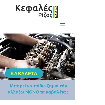
2310-550424
ΚΑΒΑΛΕΤΑ
Μπορεί να πάθω ζημιά εάν
αλλάξω MONO τα καβαλέτα ;