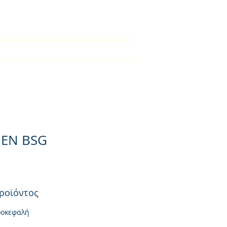
2310-550424
во
Kατάλογος
списък
More
EN BSG
ροϊόντος
ροκεφαλή