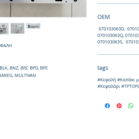
ΟΕΜ
070103063D, 07010
070103063Q, 07010
070103063S, 07010
ΕΦΑΛΗ
tags
BLK, BNZ, BP,C BPD, BPE
UAREG, MULTIVAN
#Κεφαλή #Καπάκι 
#Κεφαλάρι #TPTOP