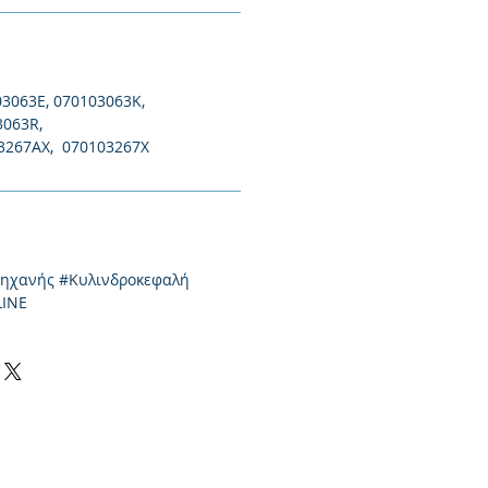
3063E, 070103063K,
3063R,
3267AX, 070103267X
μηχανής #Κυλινδροκεφαλή
LINE