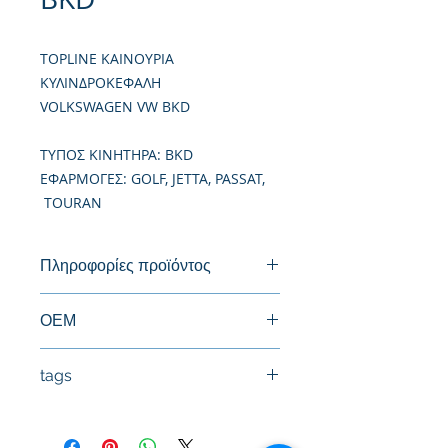
TOPLINE ΚΑΙΝΟΥΡΙΑ
ΚΥΛΙΝΔΡΟΚΕΦΑΛΗ
VOLKSWAGEN VW BKD
TΥΠΟΣ ΚΙΝΗΤΗΡΑ: BKD
ΕΦΑΡΜΟΓΕΣ: GOLF, JETTA, PASSAT,
TOURAN
Πληροφορίες προϊόντος
Καινούργια Κυλινδροκεφαλή
ΟΕΜ
03G103063F, 03G103264BX,
tags
03G103264CX, 03G103264DX
03G103264EX, 03G103264FX,
#Κεφαλή #Καπάκι μηχανής
03G103264GX, 03G103264HX,
#Κυλινδροκεφαλή #Κεφαλάρι
03G103264JX, 03G103351B,