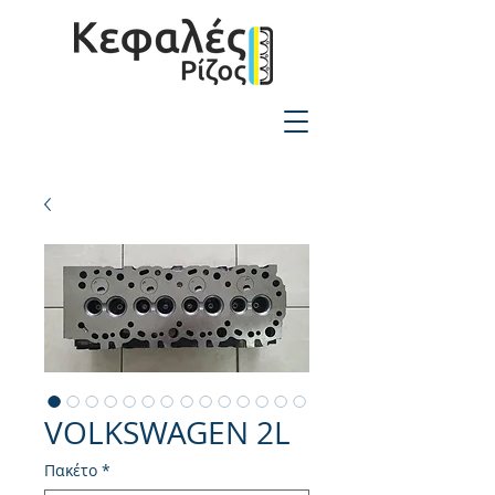
2310-550424
VOLKSWAGEN 2L
Πακέτο
*