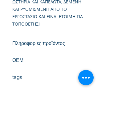
ΩΣΤΗΡΙΑ ΚΑΙ ΚΑΠΕΛΩΤΑ, ΔΕΜΕΝΗ
ΚΑΙ ΡΥΘΜΙΣΜΕΝΗ ΑΠΟ ΤΟ
ΕΡΓΟΣΤΑΣΙΟ ΚΑΙ ΕΙΝΑΙ ΕΤΟΙΜΗ ΓΙΑ
ΤΟΠΟΘΕΤΗΣΗ
Πληροφορίες προϊόντος
Καινούργια Κυλινδροκεφαλή
ΟΕΜ
11101-54050, 11101-54062
tags
#Κεφαλή #Καπάκι μηχανής
#Κυλινδροκεφαλή #Κεφαλάρι
#TPTOPLINE
Условия за ползване
Чести въпроси
Начини за плащане