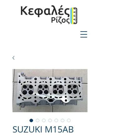
2310-550424
SUZUKI M15AB