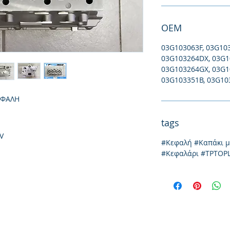
ΟΕΜ
03G103063F, 03G10
03G103264DX, 03G1
03G103264GX, 03G1
03G103351B, 03G10
ΕΦΑΛΗ
tags
V
#Κεφαλή #Καπάκι 
#Κεφαλάρι #TPTOP