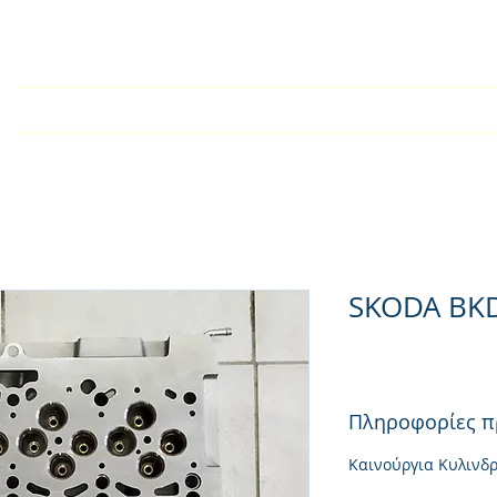
У дома
Търговско дружест
SKODA BK
Πληροφορίες π
Καινούργια Κυλινδ