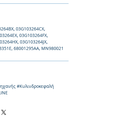
3264BX, 03G103264CX,
03264EX, 03G103264FX,
03264HX, 03G103264JX,
3351E, 68001295AA, MN980021
μηχανής #Κυλινδροκεφαλή
LINE