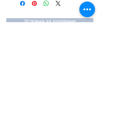
#TPTOPLINE
Условия за ползване
Чести въпроси
Начини за плащане
Гаранция
Методи за доставка
Йония 20, 57009
Солун
тел:
2310-550424
,
2310-513334
факс:
2310-550768
имейл:
info@kefales.gr