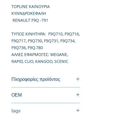
TOPLINE ΚΑΙΝΟΥΡΙΑ
ΚΥΛΙΝΔΡΟΚΕΦΑΛΗ
RENAULT F9Q -791
TΥΠΟΣ ΚΙΝΗΤΗΡΑ: F9Q710, F9Q716,
F9Q717, F9Q730, F9Q731, F9Q734,
F9Q736, F9Q.780
ΑΛΛΕΣ ΕΦΑΡΜΟΓΕΣ: MEGANE,
RAPID, CLIO, KANGOO, SCENIC
Πληροφορίες προϊόντος
Καινούργια Κυλινδροκεφαλή
ΟΕΜ
tags
#Κεφαλή #Καπάκι μηχανής
#Κυλινδροκεφαλή #Κεφαλάρι