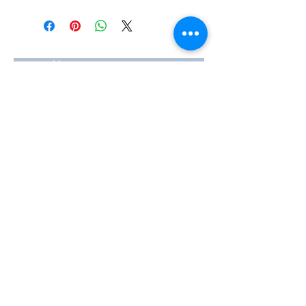
#Κεφαλή #Καπάκι μηχανής
#Κυλινδροκεφαλή #Κεφαλάρι
#TPTOPLINE
Условия за ползване
Чести въпроси
Начини за плащане
Гаранция
Методи за доставка
Йония 20, 57009
Солун
тел:
2310-550424
,
2310-513334
факс:
2310-550768
имейл:
info@kefales.gr