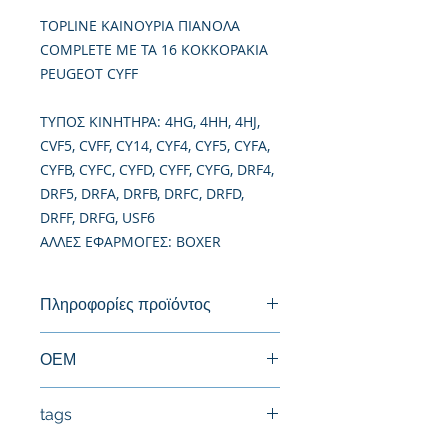
TOPLINE ΚΑΙΝΟΥΡΙΑ ΠΙΑΝΟΛΑ
COMPLETE ME ΤΑ 16 ΚΟΚΚΟΡΑΚΙΑ
PEUGEOT CYFF
TΥΠΟΣ ΚΙΝΗΤΗΡΑ: 4HG, 4HH, 4HJ,
CVF5, CVFF, CY14, CYF4, CYF5, CYFA,
CYFB, CYFC, CYFD, CYFF, CYFG, DRF4,
DRF5, DRFA, DRFB, DRFC, DRFD,
DRFF, DRFG, USF6
ΑΛΛΕΣ ΕΦΑΡΜΟΓΕΣ: BOXER
Πληροφορίες προϊόντος
Καινούργια Πιανόλα
ΟΕΜ
1425513, 6C1Q6K551BA, 1756382,
tags
1372476